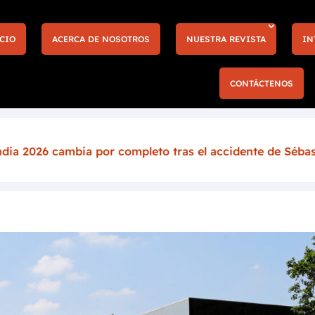
CIO
ACERCA DE NOSOTROS
NUESTRA REVISTA
IN
CONTÁCTENOS
 completo tras el accidente de Sébastien Ogier