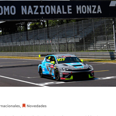
elebran histórica victoria en el T
rnacionales
,
Novedades