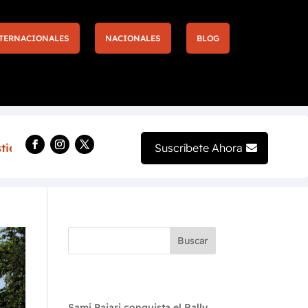
TERNACIONALES
NACIONALES
BLOG
Más entradas y nuevas experiencias llegan a la F1 de La
Suscríbete Ahora
Buscar
Recent Posts
Sami Pajari conquista el Rally