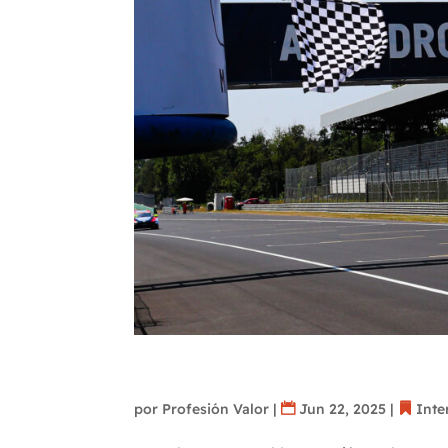
Aurélien Comte y CUPRA c
World Tour en Monza
por
Profesión Valor
|
Jun 22, 2025
|
Inte