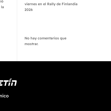
dió
viernes en el Rally de Finlandia
 la
2026
Recent
Comments
No hay comentarios que
mostrar.
etín
nico