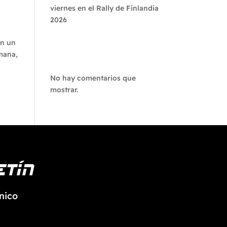
viernes en el Rally de Finlandia
2026
en un
Recent
emana,
Comments
No hay comentarios que
mostrar.
etín
nico