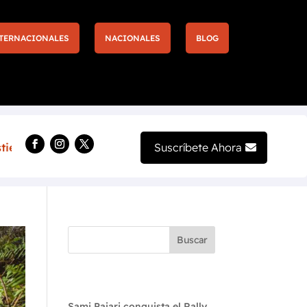
TERNACIONALES
NACIONALES
BLOG
Más entradas y nuevas experiencias llegan a la F1 de 
Suscríbete Ahora
Buscar
Recent Posts
Sami Pajari conquista el Rally