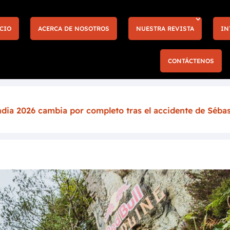
CIO
ACERCA DE NOSOTROS
NUESTRA REVISTA
IN
CONTÁCTENOS
or completo tras el accidente de Sébastien Ogier