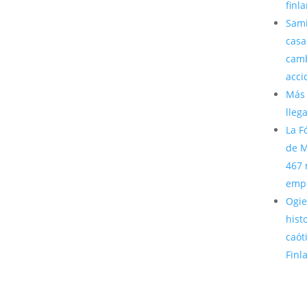
finl
Sami
casa
camb
acci
Más 
lleg
La F
de M
467 
emp
Ogie
hist
caót
Finl