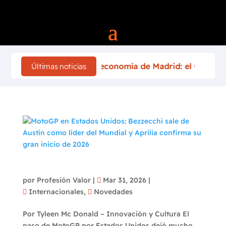
 1 acelerará la economía de Madrid: el Gran Premio gene
Últimas noticias
MotoGP en Estados Unidos: Bezzecchi sale de
Austin como líder del Mundial y Aprilia
confirma su gran inicio de 2026
por
Profesión Valor
|
Mar 31, 2026
|
Internacionales
,
Novedades
Por Tyleen Mc Donald – Innovación y Cultura El
paso de MotoGP por Estados Unidos dejó mucho