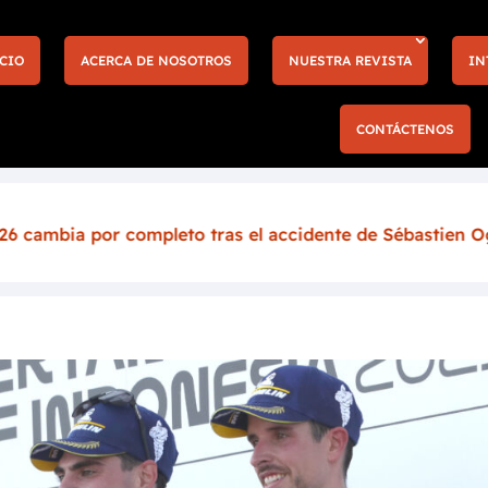
CIO
ACERCA DE NOSOTROS
NUESTRA REVISTA
IN
CONTÁCTENOS
leto tras el accidente de Sébastien Ogier
Más e