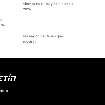
viernes en el Rally de Finlandia
2026
as,
Recent
 de
Comments
No hay comentarios que
mostrar.
etín
nico