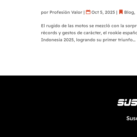
gigantes en el GP de In
por
Profesión Valor
|
Oct 5, 2025
|
Blog
,
El rugido de las motos se mezcló con la sorp
récords y gestos de carácter, el rookie españ
Indonesia 2025, logrando su primer triunfo...
Sus
Sus