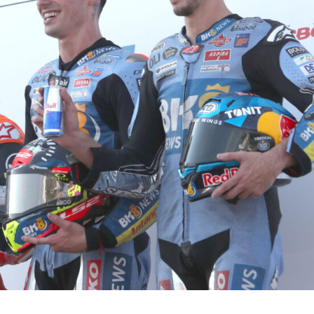
dalika: cómo un novato derribó