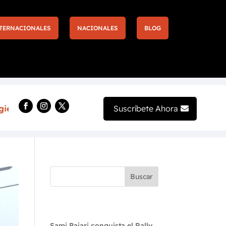
TERNACIONALES
NACIONALES
BLOG
ntradas y nuevas experiencias llegan a la F1 de Las Vega
Suscríbete Ahora
Buscar
Recent Posts
Sami Pajari conquista el Rally