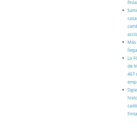
finl
Sami
casa
camb
acci
Más 
lleg
La F
de M
467 
emp
Ogie
hist
caót
Finl