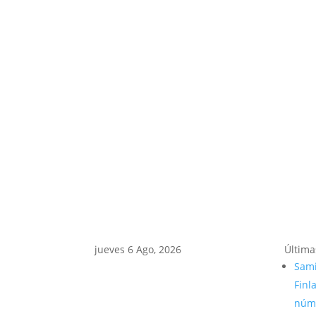
jueves 6 Ago, 2026
Última
Sami
Finl
núme