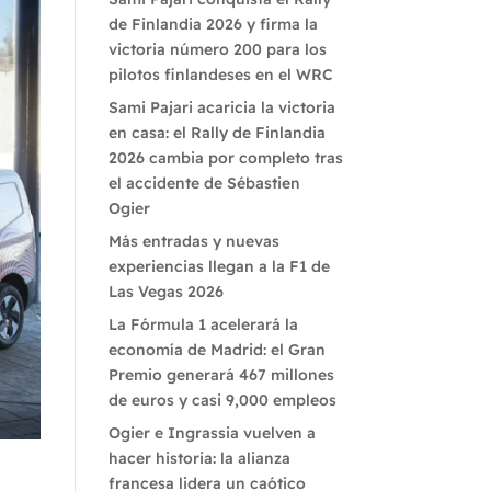
de Finlandia 2026 y firma la
victoria número 200 para los
pilotos finlandeses en el WRC
Sami Pajari acaricia la victoria
en casa: el Rally de Finlandia
2026 cambia por completo tras
el accidente de Sébastien
Ogier
Más entradas y nuevas
experiencias llegan a la F1 de
Las Vegas 2026
La Fórmula 1 acelerará la
economía de Madrid: el Gran
Premio generará 467 millones
de euros y casi 9,000 empleos
Ogier e Ingrassia vuelven a
o
hacer historia: la alianza
francesa lidera un caótico