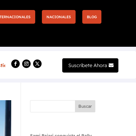
TERNACIONALES
NACIONALES
BLOG
Más entradas y nuevas experiencias llegan a la F1 de La
Suscríbete Ahora
Buscar
Recent Posts
Sami Pajari conquista el Rally