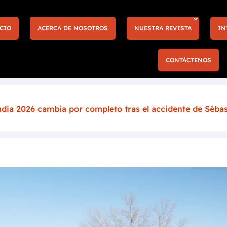
CIO
ACERCA DE NOSOTROS
NUESTRA REVISTA
IN
CONTÁCTENOS
r completo tras el accidente de Sébastien Ogier