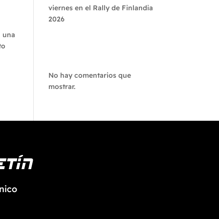
viernes en el Rally de Finlandia
2026
a una
Recent
to
Comments
No hay comentarios que
mostrar.
etín
nico