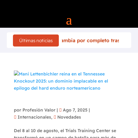
 de Finlandia 2026 cambia por completo tras el accidente d
Últimas noticias
Mani Lettenbichler reina en el Tennessee
Knockout 2025: un dominio implacable en el
epílogo del hard enduro norteamericano
por
Profesión Valor
|
Ago 7, 2025
|
Internacionales
,
Novedades
Del 8 al 10 de agosto, el Trials Training Center se
transformó en un campo de batalla para más de