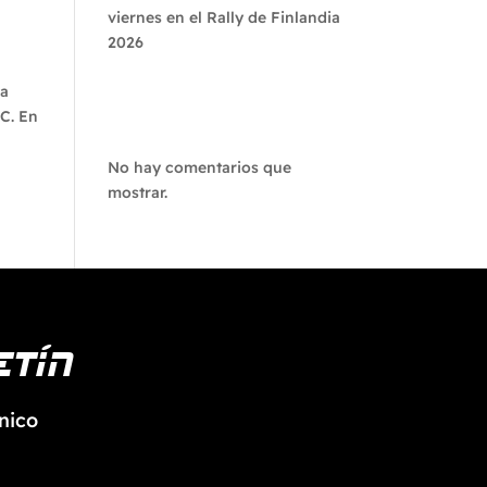
viernes en el Rally de Finlandia
2026
na
Recent
RC. En
Comments
No hay comentarios que
mostrar.
etín
nico