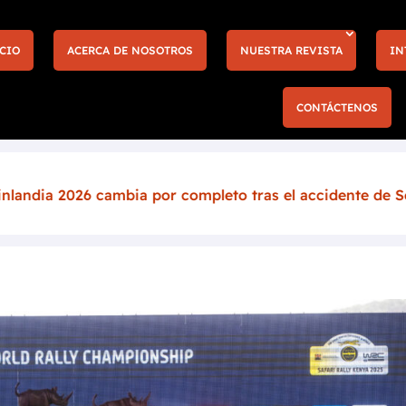
CIO
ACERCA DE NOSOTROS
NUESTRA REVISTA
IN
CONTÁCTENOS
ia por completo tras el accidente de Sébastien Ogier