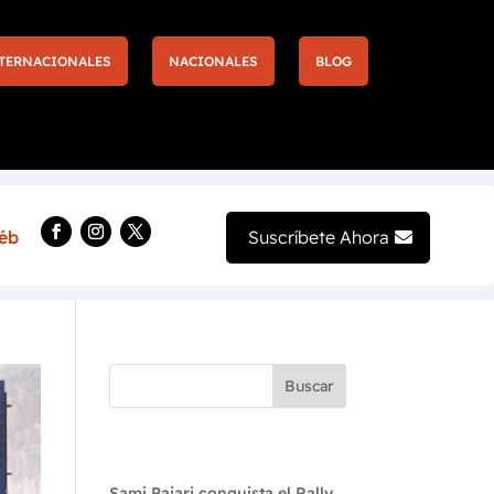
TERNACIONALES
NACIONALES
BLOG
Más entradas y nuevas experiencias llegan a la F1 
Suscríbete Ahora
Buscar
Recent Posts
Sami Pajari conquista el Rally