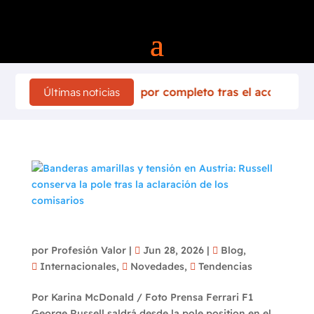
landia 2026 cambia por completo tras el accidente de Sébas
Últimas noticias
Banderas amarillas y tensión en Austria:
Russell conserva la pole tras la aclaración de
los comisarios
por
Profesión Valor
|
Jun 28, 2026
|
Blog
,
Internacionales
,
Novedades
,
Tendencias
Por Karina McDonald / Foto Prensa Ferrari F1
George Russell saldrá desde la pole position en el