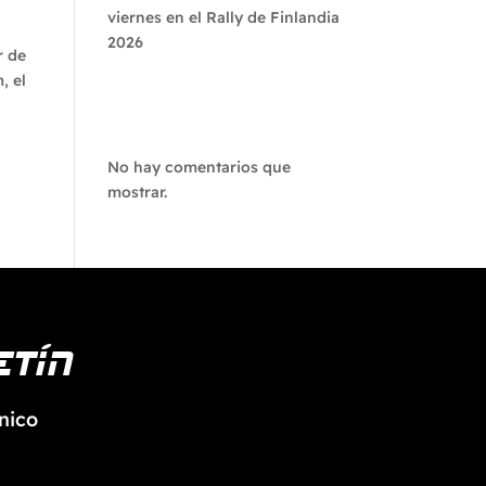
viernes en el Rally de Finlandia
2026
r de
, el
Recent
Comments
No hay comentarios que
mostrar.
etín
nico