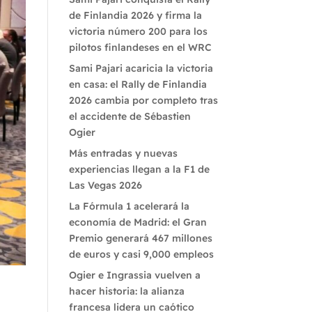
de Finlandia 2026 y firma la
victoria número 200 para los
pilotos finlandeses en el WRC
Sami Pajari acaricia la victoria
en casa: el Rally de Finlandia
2026 cambia por completo tras
el accidente de Sébastien
Ogier
Más entradas y nuevas
experiencias llegan a la F1 de
Las Vegas 2026
La Fórmula 1 acelerará la
economía de Madrid: el Gran
Premio generará 467 millones
de euros y casi 9,000 empleos
Ogier e Ingrassia vuelven a
hacer historia: la alianza
francesa lidera un caótico