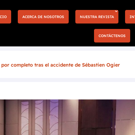
CIO
ACERCA DE NOSOTROS
NUESTRA REVISTA
IN
CONTÁCTENOS
accidente de Sébastien Ogier
Más entradas y nu