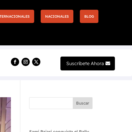
TERNACIONALES
NACIONALES
BLOG
evas experiencias llegan a la F1 de Las Vegas 2026
Suscríbete Ahora
Buscar
Recent Posts
Sami Pajari conquista el Rally