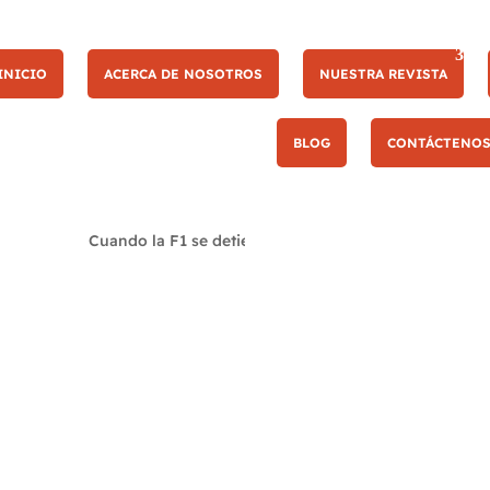
INICIO
ACERCA DE NOSOTROS
NUESTRA REVISTA
BLOG
CONTÁCTENO
as noticias
Cuando la F1 se detiene, MotoGP toma Enstone
Sami 