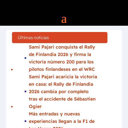
Últimas noticias
Sami Pajari conquista el Rally
de Finlandia 2026 y firma la
victoria número 200 para los
pilotos finlandeses en el WRC
Sami Pajari acaricia la victoria
en casa: el Rally de Finlandia
2026 cambia por completo
tras el accidente de Sébastien
Ogier
Más entradas y nuevas
experiencias llegan a la F1 de