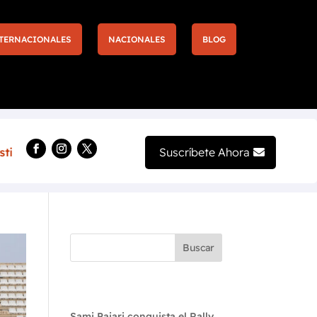
TERNACIONALES
NACIONALES
BLOG
Más entradas y nuevas experiencias llegan a la F1 de La
Suscríbete Ahora
Buscar
Recent Posts
Sami Pajari conquista el Rally