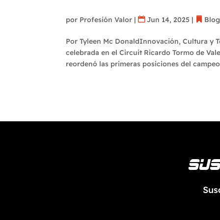
redefine la lucha por el
por
Profesión Valor
|
Jun 14, 2025
|
Blo
Por Tyleen Mc DonaldInnovación, Cultura y 
celebrada en el Circuit Ricardo Tormo de Val
reordenó las primeras posiciones del campeon
Sus
Sus