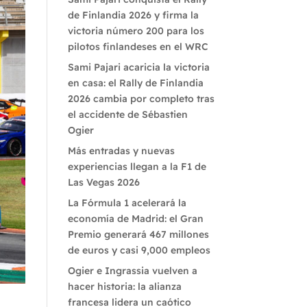
de Finlandia 2026 y firma la
victoria número 200 para los
pilotos finlandeses en el WRC
Sami Pajari acaricia la victoria
en casa: el Rally de Finlandia
2026 cambia por completo tras
el accidente de Sébastien
Ogier
Más entradas y nuevas
experiencias llegan a la F1 de
Las Vegas 2026
La Fórmula 1 acelerará la
economía de Madrid: el Gran
Premio generará 467 millones
de euros y casi 9,000 empleos
Ogier e Ingrassia vuelven a
hacer historia: la alianza
francesa lidera un caótico