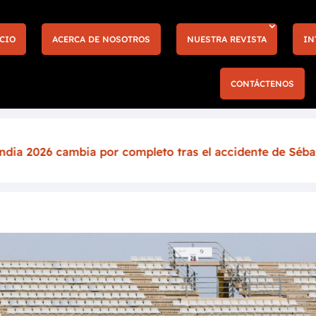
CIO
ACERCA DE NOSOTROS
NUESTRA REVISTA
IN
CONTÁCTENOS
r completo tras el accidente de Sébastien Ogier