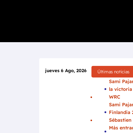
jueves 6 Ago, 2026
Últimas noticias
Sami Pajar
la victori
WRC
Sami Pajar
Finlandia 
Sébastien
Más entrad