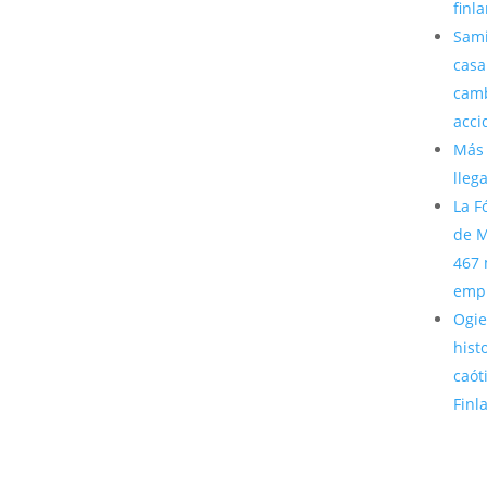
finl
Sami
casa
camb
acci
Más 
lleg
La F
de M
467 
emp
Ogie
hist
caót
Finl