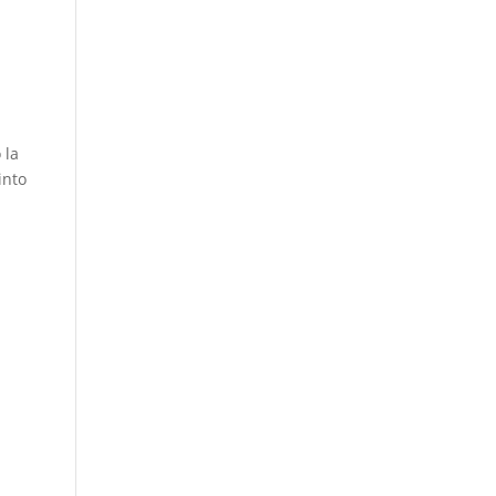
 la
into