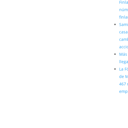
Finl
núme
finl
Sami
casa
camb
acci
Más 
lleg
La F
de M
467 
emp