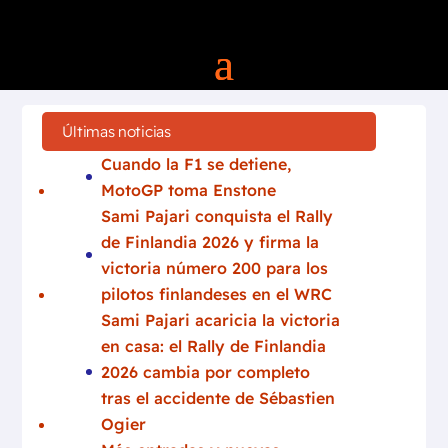
Últimas noticias
Cuando la F1 se detiene,
MotoGP toma Enstone
Sami Pajari conquista el Rally
de Finlandia 2026 y firma la
victoria número 200 para los
pilotos finlandeses en el WRC
Sami Pajari acaricia la victoria
en casa: el Rally de Finlandia
2026 cambia por completo
tras el accidente de Sébastien
Ogier