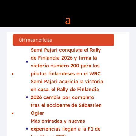
Últimas noticias
Sami Pajari conquista el Rally
de Finlandia 2026 y firma la
victoria número 200 para los
pilotos finlandeses en el WRC
Sami Pajari acaricia la victoria
en casa: el Rally de Finlandia
2026 cambia por completo
tras el accidente de Sébastien
Ogier
Más entradas y nuevas
experiencias llegan a la F1 de