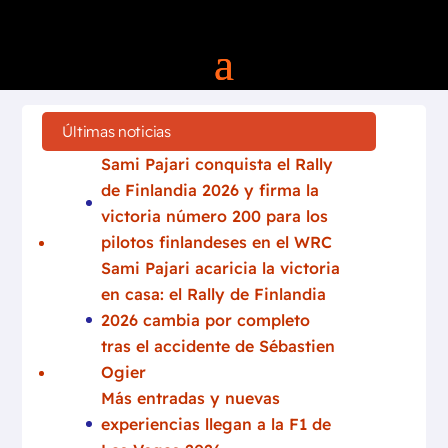
Últimas noticias
Sami Pajari conquista el Rally
de Finlandia 2026 y firma la
victoria número 200 para los
pilotos finlandeses en el WRC
Sami Pajari acaricia la victoria
en casa: el Rally de Finlandia
2026 cambia por completo
tras el accidente de Sébastien
Ogier
Más entradas y nuevas
experiencias llegan a la F1 de