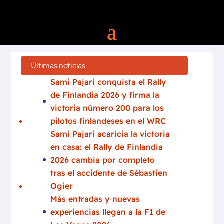
Últimas noticias
Sami Pajari conquista el Rally
de Finlandia 2026 y firma la
victoria número 200 para los
pilotos finlandeses en el WRC
Sami Pajari acaricia la victoria
en casa: el Rally de Finlandia
2026 cambia por completo
tras el accidente de Sébastien
Ogier
Más entradas y nuevas
experiencias llegan a la F1 de