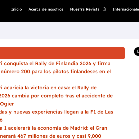
Inicio
Acerca de nosotros
Nuestra Revista
Internacionale
i conquista el Rally de Finlandia 2026 y firma
a número 200 para los pilotos finlandeses en el
i acaricia la victoria en casa: el Rally de
2026 cambia por completo tras el accidente de
 Ogier
as y nuevas experiencias llegan a la F1 de Las
6
 1 acelerará la economía de Madrid: el Gran
nerará 467 millones de euros y casi 9,000