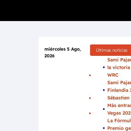
miércoles 5 Ago,
Últimas noticias
2026
Sami Pajar
la victori
WRC
Sami Pajar
Finlandia 
Sébastien
Más entrad
Vegas 202
La Fórmula
Premio ge