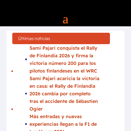
Últimas noticias
Sami Pajari conquista el Rally
de Finlandia 2026 y firma la
victoria número 200 para los
pilotos finlandeses en el WRC
Sami Pajari acaricia la victoria
en casa: el Rally de Finlandia
2026 cambia por completo
tras el accidente de Sébastien
Ogier
Más entradas y nuevas
experiencias llegan a la F1 de