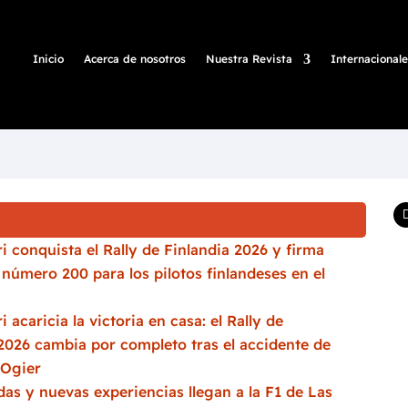
Inicio
Acerca de nosotros
Nuestra Revista
Internacionale
i conquista el Rally de Finlandia 2026 y firma
a número 200 para los pilotos finlandeses en el
i acaricia la victoria en casa: el Rally de
2026 cambia por completo tras el accidente de
 Ogier
as y nuevas experiencias llegan a la F1 de Las