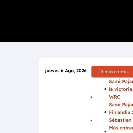
jueves 6 Ago, 2026
Últimas noticias
Sami Pajar
la victori
WRC
Sami Pajar
Finlandia 
Sébastien
Más entrad