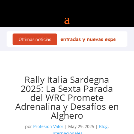
Más entradas y nuevas experiencias llegan a la F1 de 
Últimas noticias
Rally Italia Sardegna
2025: La Sexta Parada
del WRC Promete
Adrenalina y Desafíos en
Alghero
por
Profesión Valor
|
May 29, 2025
|
Blog
,
Internacionales