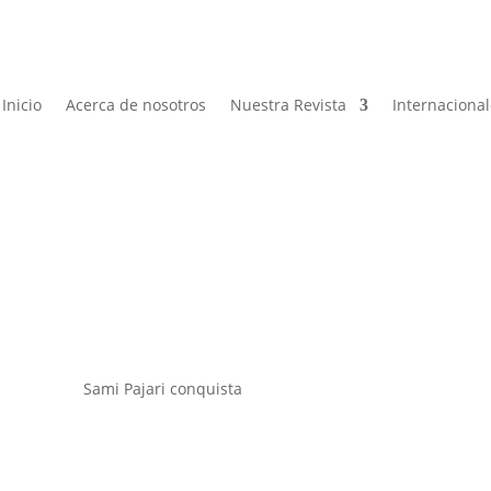
Inicio
Acerca de nosotros
Nuestra Revista
Internaciona
as noticias
Sami Pajari conquista el Rally de Finlandia 2026 y firm