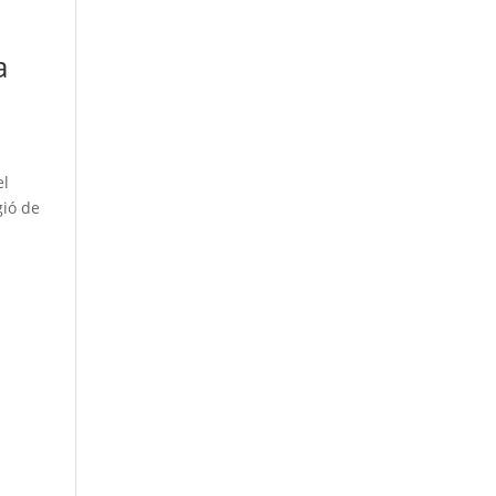
a
el
gió de