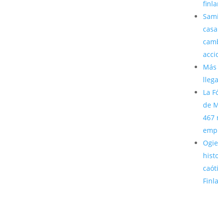
finl
Sami
casa
camb
acci
Más 
lleg
La F
de M
467 
emp
Ogie
hist
caót
Finl