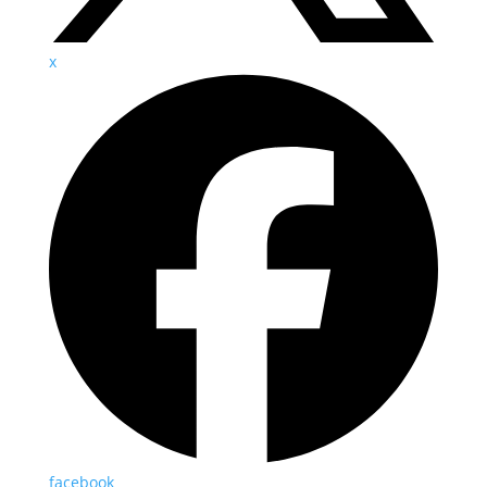
x
facebook