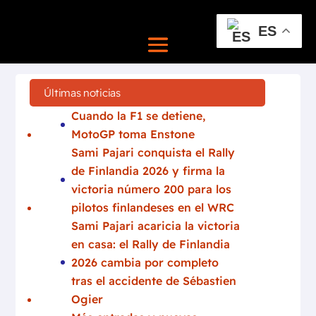
ES
Últimas noticias
Cuando la F1 se detiene,
MotoGP toma Enstone
Sami Pajari conquista el Rally
de Finlandia 2026 y firma la
victoria número 200 para los
pilotos finlandeses en el WRC
Sami Pajari acaricia la victoria
en casa: el Rally de Finlandia
2026 cambia por completo
tras el accidente de Sébastien
Ogier