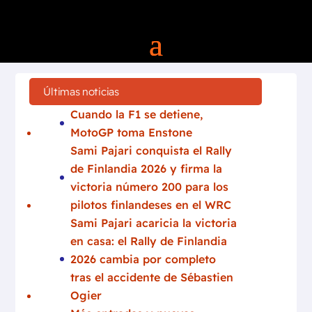
Últimas noticias
Cuando la F1 se detiene,
MotoGP toma Enstone
Sami Pajari conquista el Rally
de Finlandia 2026 y firma la
victoria número 200 para los
pilotos finlandeses en el WRC
Sami Pajari acaricia la victoria
en casa: el Rally de Finlandia
2026 cambia por completo
tras el accidente de Sébastien
Ogier