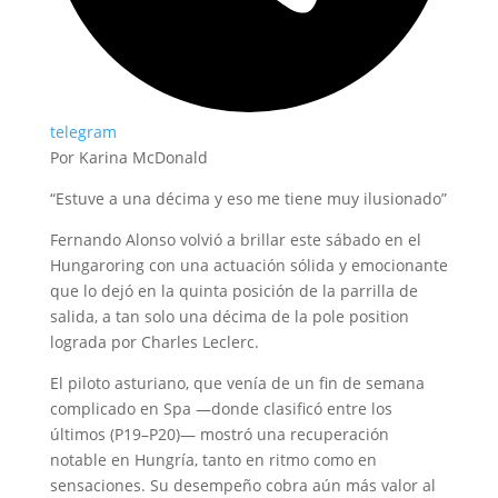
telegram
Por Karina McDonald
“Estuve a una décima y eso me tiene muy ilusionado”
Fernando Alonso volvió a brillar este sábado en el
Hungaroring con una actuación sólida y emocionante
que lo dejó en la quinta posición de la parrilla de
salida, a tan solo una décima de la pole position
lograda por Charles Leclerc.
El piloto asturiano, que venía de un fin de semana
complicado en Spa —donde clasificó entre los
últimos (P19–P20)— mostró una recuperación
notable en Hungría, tanto en ritmo como en
sensaciones. Su desempeño cobra aún más valor al