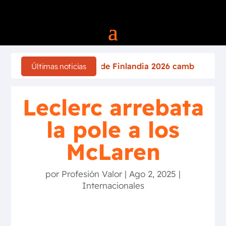
Rally de Finlandia 2026 cambia por completo tras el accide
Últimas noticias
Leclerc arrebata
la pole a los
McLaren
por
Profesión Valor
|
Ago 2, 2025
|
Internacionales