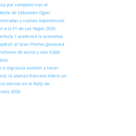
ia por completo tras el
dente de Sébastien Ogier
entradas y nuevas experiencias
an a la F1 de Las Vegas 2026
órmula 1 acelerará la economía
adrid: el Gran Premio generará
millones de euros y casi 9,000
leos
r e Ingrassia vuelven a hacer
oria: la alianza francesa lidera un
ico viernes en el Rally de
andia 2026