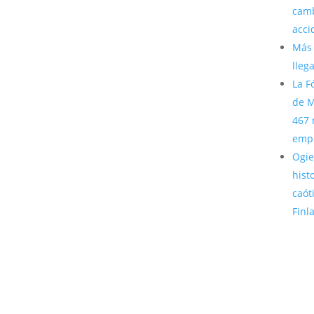
camb
acci
Más 
lleg
La F
de M
467 
emp
Ogie
hist
caót
Finl