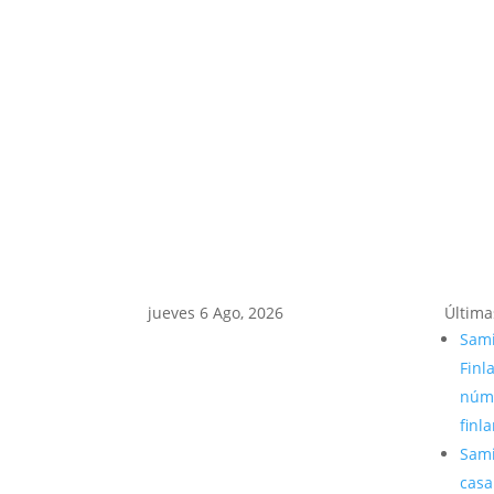
jueves 6 Ago, 2026
Última
Sami
Finl
núme
finl
Sami
casa