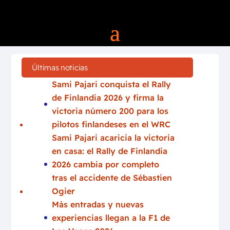
Últimas noticias
Sami Pajari conquista el Rally
de Finlandia 2026 y firma la
victoria número 200 para los
pilotos finlandeses en el WRC
Sami Pajari acaricia la victoria
en casa: el Rally de Finlandia
2026 cambia por completo
tras el accidente de Sébastien
Ogier
Más entradas y nuevas
experiencias llegan a la F1 de