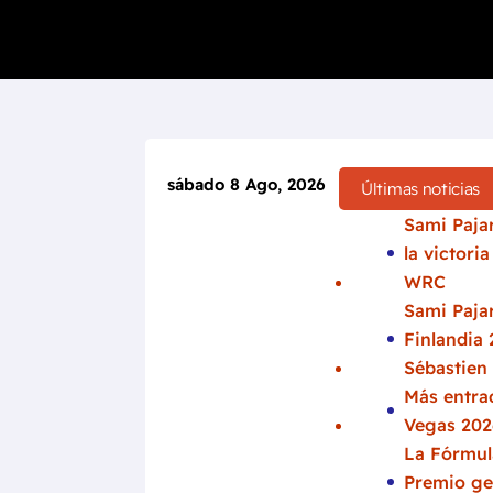
sábado 8 Ago, 2026
Últimas noticias
Sami Pajar
la victori
WRC
Sami Pajar
Finlandia 
Sébastien
Más entrad
Vegas 202
La Fórmula
Premio ge