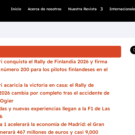
Inicio
Acerca de nosotros
Nuestra Revista
Internacionale
i conquista el Rally de Finlandia 2026 y firma
a número 200 para los pilotos finlandeses en el
i acaricia la victoria en casa: el Rally de
2026 cambia por completo tras el accidente de
 Ogier
as y nuevas experiencias llegan a la F1 de Las
6
 1 acelerará la economía de Madrid: el Gran
nerará 467 millones de euros y casi 9,000