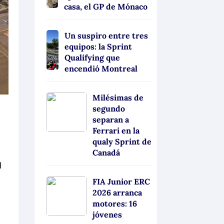
casa, el GP de Mónaco
Un suspiro entre tres
equipos: la Sprint
Qualifying que
encendió Montreal
Milésimas de
segundo
separan a
Ferrari en la
qualy Sprint de
Canadá
d
FIA Junior ERC
2026 arranca
motores: 16
jóvenes