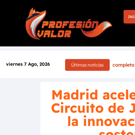
INI
viernes 7 Ago, 2026
 por completo tras el accidente de Sébastien Ogier
Últimas noticias
Madrid acele
Circuito de 
la innovac
soste