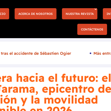
CIO
ACERCA DE NOSOTROS
NUESTRA REVISTA
IN
CONTÁCTENOS
Más entradas y nuevas experiencias llegan a la F1 de
ra hacia el futuro: e
Jarama, epicentro d
ión y la movilidad
nible en 2026