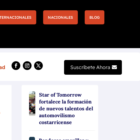
TERNACIONALES
NACIONALES
BLOG
 Las Vegas 2026
La Fórmula 1 acelerará la eco
Suscríbete Ahora
l
Star of Tomorrow
fortalece la formación
e
de nuevos talentos del
automovilismo
costarricense