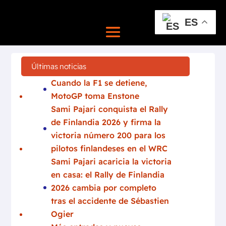
ES
Últimas noticias
Cuando la F1 se detiene,
MotoGP toma Enstone
Sami Pajari conquista el Rally
de Finlandia 2026 y firma la
victoria número 200 para los
pilotos finlandeses en el WRC
Sami Pajari acaricia la victoria
en casa: el Rally de Finlandia
2026 cambia por completo
tras el accidente de Sébastien
Ogier