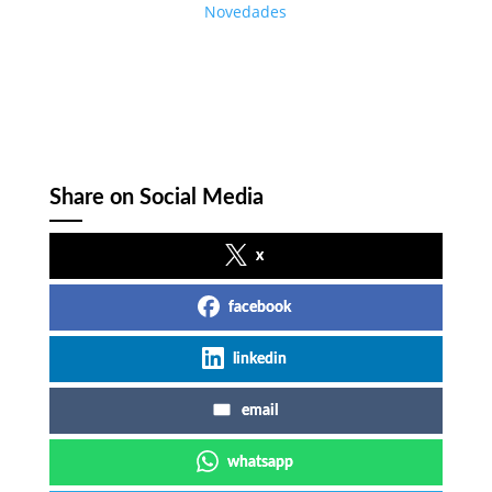
Novedades
Share on Social Media
x
facebook
linkedin
email
whatsapp