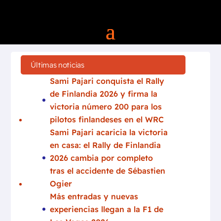
Últimas noticias
Sami Pajari conquista el Rally
de Finlandia 2026 y firma la
victoria número 200 para los
pilotos finlandeses en el WRC
Sami Pajari acaricia la victoria
en casa: el Rally de Finlandia
2026 cambia por completo
tras el accidente de Sébastien
Ogier
Más entradas y nuevas
experiencias llegan a la F1 de