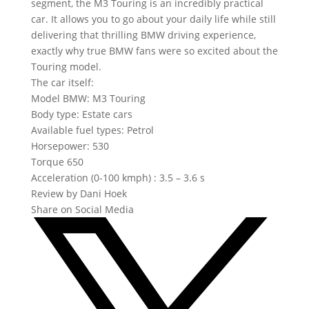
segment, the M3 Touring is an incredibly practical
car. It allows you to go about your daily life while still
delivering that thrilling BMW driving experience,
exactly why true BMW fans were so excited about the
Touring model.
The car itself:
Model BMW: M3 Touring
Body type: Estate cars
Available fuel types: Petrol
Horsepower: 530
Torque 650
Acceleration (0-100 kmph) : 3.5 – 3.6 s
Review by Dani Hoek
Share on Social Media