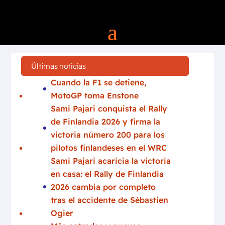
Últimas noticias
Cuando la F1 se detiene,
MotoGP toma Enstone
Sami Pajari conquista el Rally
de Finlandia 2026 y firma la
victoria número 200 para los
pilotos finlandeses en el WRC
Sami Pajari acaricia la victoria
en casa: el Rally de Finlandia
2026 cambia por completo
tras el accidente de Sébastien
Ogier