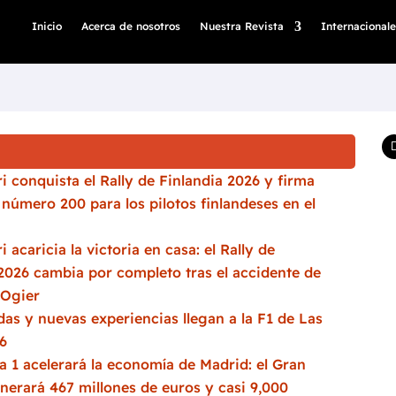
Inicio
Acerca de nosotros
Nuestra Revista
Internacionale
i conquista el Rally de Finlandia 2026 y firma
a número 200 para los pilotos finlandeses en el
i acaricia la victoria en casa: el Rally de
2026 cambia por completo tras el accidente de
 Ogier
as y nuevas experiencias llegan a la F1 de Las
6
 1 acelerará la economía de Madrid: el Gran
nerará 467 millones de euros y casi 9,000