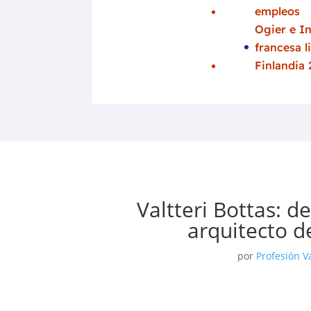
empleos
Ogier e In
francesa l
Finlandia
Valtteri Bottas: d
arquitecto d
por
Profesión V