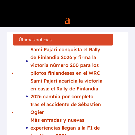
Últimas noticias
Sami Pajari conquista el Rally
de Finlandia 2026 y firma la
victoria número 200 para los
pilotos finlandeses en el WRC
Sami Pajari acaricia la victoria
en casa: el Rally de Finlandia
2026 cambia por completo
tras el accidente de Sébastien
Ogier
Más entradas y nuevas
experiencias llegan a la F1 de