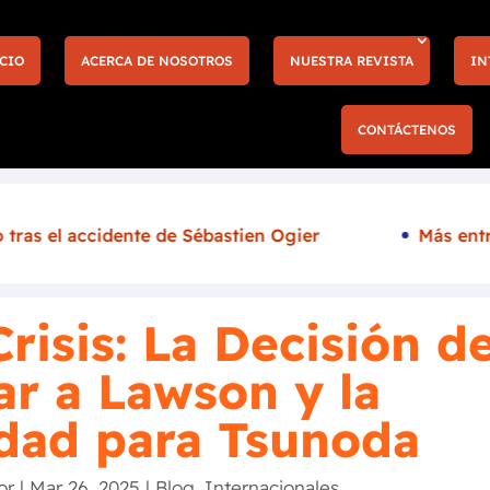
CIO
ACERCA DE NOSOTROS
NUESTRA REVISTA
IN
CONTÁCTENOS
Más entradas y nuevas experiencias llegan a la F1 
risis: La Decisión d
ar a Lawson y la
dad para Tsunoda
or
|
Mar 26, 2025
|
Blog
,
Internacionales