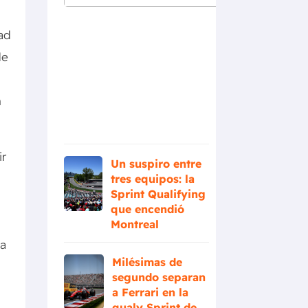
con la
sprint en
ad
Canadá
y
de
enciende
la pelea
por el
n
Gran
Premio
ir
Un suspiro entre
n
tres equipos: la
Sprint Qualifying
que encendió
Montreal
na
Milésimas de
segundo separan
a Ferrari en la
qualy Sprint de