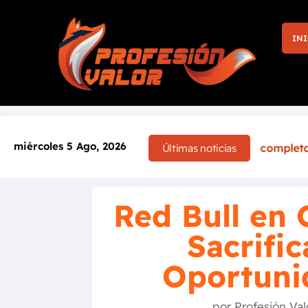
INI
miércoles 5 Ago, 2026
ia por completo tras el accidente de Sébastien Ogier
Últimas noticias
Red Bull en C
Sacrific
Oportuni
por
Profesión Val