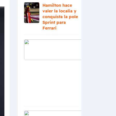
Hamilton hace
valer la localía y
conquista la pole
Sprint para
Ferrari
Banderas
amarillas
y tensión
en Austria:
Russell
conserva
la pole
tras la
aclaración
de los
comisarios
MADRING