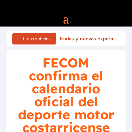
tradas y nuevas experiencias llegan a la F1 de Las Vega
Últimas noticias
FECOM
confirma el
calendario
oficial del
deporte motor
costarricense